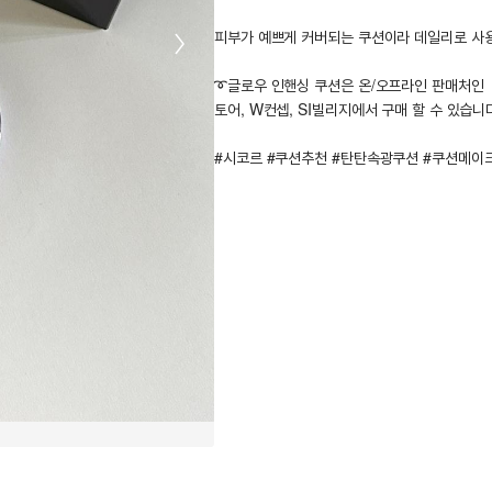
피부가 예쁘게 커버되는 쿠션이라 데일리로 사용
➰글로우 인핸싱 쿠션은 온/오프라인 판매처인 :
토어, W컨셉, SI빌리지에서 구매 할 수 있습니
#시코르 #쿠션추천 #탄탄속광쿠션 #쿠션메이