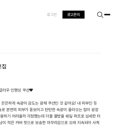
로그인
광고문의
모집
글러우 인핸싱 쿠션🖤
 은은하게 속광이 감도는 광채 쿠션인 것 같아요! 내 피부인 듯
기술로 본연의 피부가 돋보이고 탄탄한 속광이 올라오는 점이 굉장
사용하기 어려울까 걱정했는데 더블 물방울 쉐잎 퍼프로 섬세한 터
남이 적은 커버 핏으로 보송한 마무리감으로 오래 지속되어 사계