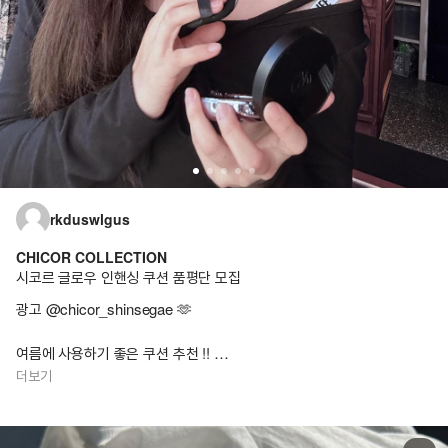
rkduswlgus
CHICOR COLLECTION
시코르 글로우 인핸싱 쿠션 품평단 모집
광고 @chicor_shinsegae 🫶
여름에 사용하기 좋은 쿠션 추천 !!
얇게 발리면서 자연스러운 커버까지
더보기
가능해서 답답하지 않은 메이크업 연출이 가능해요 💝💝
또 비타민 나무 열매 추출 성분으로