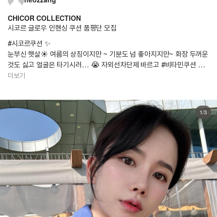
CHICOR COLLECTION
시코르 글로우 인핸싱 쿠션 품평단 모집
#시코르쿠션 ✨
눈부신 햇살☀️ 여름의 상징이지만 ~ 기분도 넘 좋아지지만~ 화장 두꺼운
것도 싫고 얼굴은 타기시러… 😭 자외선차단제 바르고 #비타민쿠션 으
로 메이크업 끝.. 얇고 맑게 톤업되는 #탄탄속광쿠션 ✨ 진짜 얇게 발리는
더보기
데 커버 다 되니까 걱정말깅 ㅎㅎㅎ #쿠션메이크업
@chicor_shinsegae
1/3