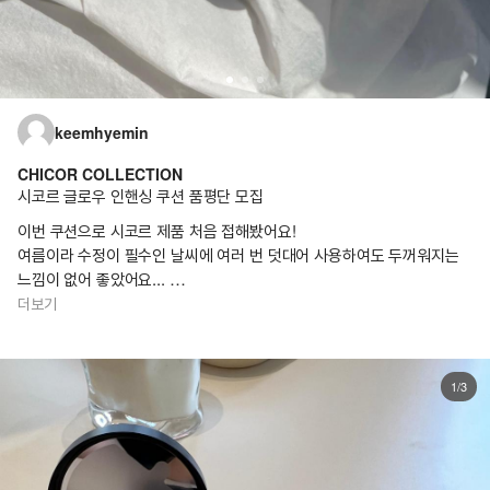
keemhyemin
CHICOR COLLECTION
시코르 글로우 인핸싱 쿠션 품평단 모집
이번 쿠션으로 시코르 제품 처음 접해봤어요!
여름이라 수정이 필수인 날씨에 여러 번 덧대어 사용하여도 두꺼워지는
느낌이 없어 좋았어요...
게다가 속광도 유지되서 요즘 데일리로 꼭 챙겨 다니는 쿠션이랍니다 :)
더보기
1/3