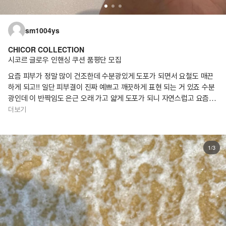
sm1004ys
CHICOR COLLECTION
시코르 글로우 인핸싱 쿠션 품평단 모집
요즘 피부가 정말 많이 건조한데 수분광있게 도포가 되면서 요철도 매끈
하게 되고!! 일단 피부결이 진짜 예쁘고 깨끗하게 표현 되는 거 있죠 수분
광인데 이 반짝임도 은근 오래 가고 얇게 도포가 되니 자연스럽고 요즘 정
말 잘 쓰고 있어요
더보기
1/3