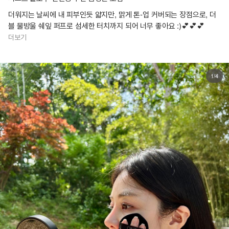
더워지는 날씨에 내 피부인듯 얇지만, 맑게 톤-업 커버되는 장점으로, 더
블 물방울 쉐잎 퍼프로 섬세한 터치까지 되어 너무 좋아요 :)💕💕💕
더보기
1/4