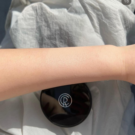
1/3
은은한 광채까지 🫶
전국 시코르매장/ 스마트스토어, 시코르닷컴 등 온, 오프라인에서 구매 가
능합니다 😍😍
#시코르 #쿠션추천 #탄탄속광쿠션
#비타민쿠션 #쿠션메이크업