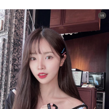
히알루로산과 비타민C가 쿠션에 들어가있고 바다 수선화, 경량 파우더
성분도 들어가 있어 답답하지 않은 피부 표현이 가능한 쿠션입니다☺️
1/5
#시코르 #쿠션추천 #탄탄속광쿠션 #비타민쿠션 #쿠션메이크업 #메이크
업 #뷰티모델 #뷰티인플루언서 #소피텔앰배서더서울 #오오티디 #데일
리메이크업