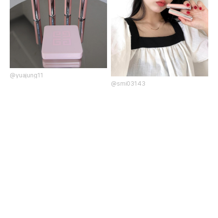
@yuajung11
@smi03143