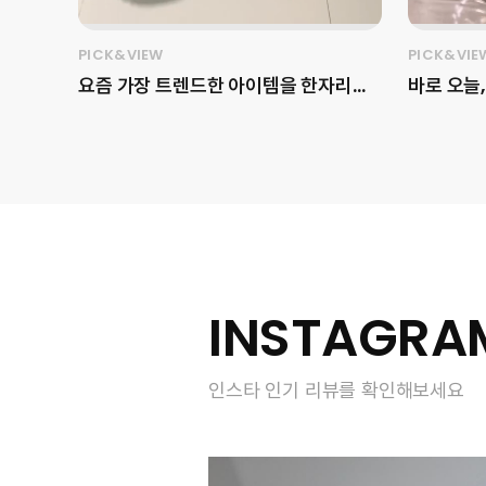
PICK&VIEW
PICK&VIE
요즘 가장 트렌드한 아이템을 한자리에
바로 오늘,
서 보고 싶다면, 이번 주말 무신사 메가
르 사옥에서
스토어에 방문해 보세요! 💝 용산 아이
ThermaS
파크몰 2층 전체인 1,000평 대의 매장
안 피부 
크기와 무신사 스탠다드, 뷰티, 홈 등을
었습니다.✨ 피부 탄력과 수분을 
포함한 다양한 브랜드를 만나볼 수 있습
티 테크닉
니다 👀 아직 추운 겨울을 보내기 위한
박혜정 원
아우터를 직접 무신사 메가스토어 용산
리와 효과
에서 입어봤습니다! 픽앤뷰 마케터가 고
는데요. 현장에는 포토존, 쇼케이스, 가
INSTAGRA
른 4가지 겨울 아우터는 어떤 게 있을까
챠 머신 
요? 📍무신사 메가스토어 용산 (서울 용
터링까지
인스타 인기 리뷰를 확인해보세요
산구 한강대로23길 55 2층) 1️⃣ 위드아
성하게 채
웃썸머 - 코쿤 퍼 자켓 (FREE)
보세요! #LG프라엘 #써마샷얼티밋
340,990원 2️⃣ 더뮤지엄비지터 -
#프라엘
DOT DUCK DOWN JACKET
엘 #뷰