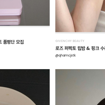
트 품평단 모집
GIVENCHY BEAUTY
로즈 퍼펙토 립밤 & 핑크 수
@qhamcjstk