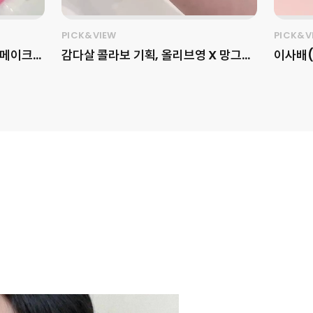
PICK&VIEW
PICK&V
 메이크
감다살 콜라보 기획, 올리브영 X 망그러
이사배(
진 곰 X fwee를 소개합니다🧸✨ 픽앤
이티브를
up)의
뷰가 올리브영
슬래시포(
개합니다!
(@oliveyoung_official) 단독으
오버 페
 레트로
로 선보이는 망그러진 곰
언박싱 
비자 취향
(@yurang_official)과
TONE
 옵션을 제
fwee(@fwee_makeup)의 스페
자연스러
인플루언서
셜 기획세트를 소개합니다! 이번 기획은
한 무드
있어 더욱
fwee의 시그니처 립 라인과 망그러진
한 색감
세한 내용
곰의 사랑스러운 무드가 만나, 제품력은
거나 자
마케
물론 굿즈 소장 가치까지 동시에 공략하
굴형을 
 아이덴티
는 구성이 특징인데요. 푸딩팟 구매 시
굴 여백
실제 컬러
푸딩팟 주머니를, 볼류밍 글로스 구매 시
은 분,
드 업’
말랑이를, 스무디 립밤 구매 시 동전지갑
하고 싶
성 강화,
을 증정해 제품별로 다른 매력을 경험할
오버 페