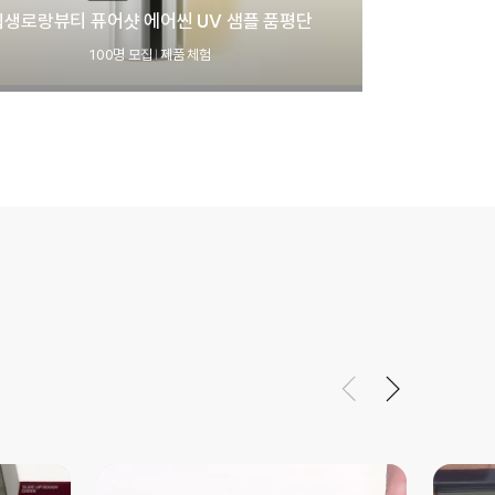
입생로랑뷰티 퓨어샷 에어씬 UV 샘플 품평단
100명 모집
제품 체험
|