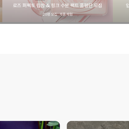
로즈 퍼펙토 립밤 & 핑크 수분 팩트 품평단 모집
20명 모집
제품 체험
|