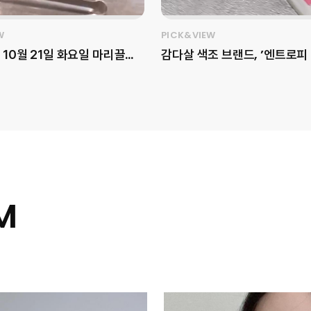
W
PICK&VIEW
 10월 21일 화요일 마리끌레
감다살 색조 브랜드, ’엔트로피
 ‘LG Pra.L SUPERFORM
업‘을 아시나요?💜 픽앤뷰가 엔트로피
hot Ultimate’ – 고속 동
메이크업(@entropymake
프로젝트 뷰티 세미나가 진행되
’슬라이드 업 도우 치크‘를 소
위한 뷰
해당 제품은 슬라이드 타입으로
 클래스로, ‘미르테 에스테틱’
한 무드를 나타내며, 다양한 소
장님과 함께 고주파 뷰티의 원
에 대응하기 위해 12가지 컬러
를 알아보는 뜻깊은 시간이었
공하고 있는데요. 유명 뷰티 
’수미‘와 공동 개발한 컬러도 
M
이벤트, 위시존, 감각적인 케이
구매 욕구를 자극합니다. 더 자
 다채로운 프로그램으로 풍
은 지금 영상으로 확인해 보세요! [
워졌던 순간을 영상으로 만나
터의 Pick Point] - 브랜드
티가 드러나는 단상자 비주와 
써마샷 #고속동안 #엘지프라
확인이 가능한 패키지 - ‘슬라이
티클래스
디자인과 내장 거울로 사용 편의