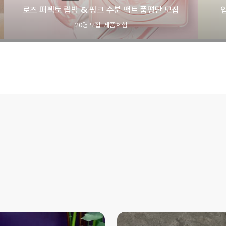
로즈 퍼펙토 립밤 & 핑크 수분 팩트 품평단 모집
20명 모집
제품 체험
|