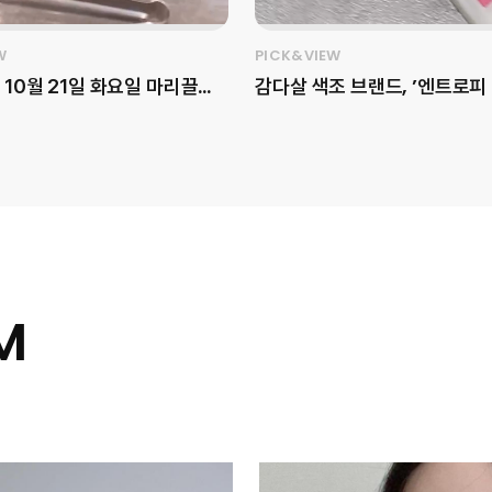
W
PICK&VIEW
 10월 21일 화요일 마리끌레
감다살 색조 브랜드, ’엔트로피
 ‘LG Pra.L SUPERFORM
업‘을 아시나요?💜 픽앤뷰가 엔트로피
hot Ultimate’ – 고속 동
메이크업(@entropymake
프로젝트 뷰티 세미나가 진행되
’슬라이드 업 도우 치크‘를 소
위한 뷰
해당 제품은 슬라이드 타입으로
 클래스로, ‘미르테 에스테틱’
한 무드를 나타내며, 다양한 소
장님과 함께 고주파 뷰티의 원
에 대응하기 위해 12가지 컬러
를 알아보는 뜻깊은 시간이었
공하고 있는데요. 유명 뷰티 
’수미‘와 공동 개발한 컬러도 
M
이벤트, 위시존, 감각적인 케이
구매 욕구를 자극합니다. 더 자
 다채로운 프로그램으로 풍
은 지금 영상으로 확인해 보세요! [
워졌던 순간을 영상으로 만나
터의 Pick Point] - 브랜드
티가 드러나는 단상자 비주와 
써마샷 #고속동안 #엘지프라
확인이 가능한 패키지 - ‘슬라이
티클래스
디자인과 내장 거울로 사용 편의