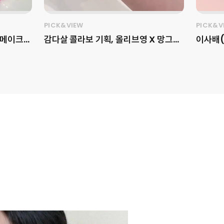
PICK&VIEW
PICK&V
 메이크
감다살 콜라보 기획, 올리브영 X 망그러
이사배(
진 곰 X fwee를 소개합니다🧸✨ 픽앤
이티브를
up)의
뷰가 올리브영
슬래시포(
개합니다!
(@oliveyoung_official) 단독으
오버 페
 레트로
로 선보이는 망그러진 곰
언박싱 
비자 취향
(@yurang_official)과
TONE
 옵션을 제
fwee(@fwee_makeup)의 스페
자연스러
인플루언서
셜 기획세트를 소개합니다! 이번 기획은
한 무드
있어 더욱
fwee의 시그니처 립 라인과 망그러진
한 색감
세한 내용
곰의 사랑스러운 무드가 만나, 제품력은
거나 자
마케
물론 굿즈 소장 가치까지 동시에 공략하
굴형을 
 아이덴티
는 구성이 특징인데요. 푸딩팟 구매 시
굴 여백
실제 컬러
푸딩팟 주머니를, 볼류밍 글로스 구매 시
은 분,
드 업’
말랑이를, 스무디 립밤 구매 시 동전지갑
하고 싶
성 강화,
을 증정해 제품별로 다른 매력을 경험할
오버 페