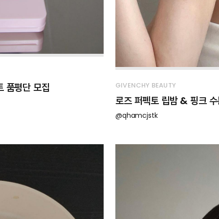
트 품평단 모집
GIVENCHY BEAUTY
로즈 퍼펙토 립밤 & 핑크 수
@qhamcjstk