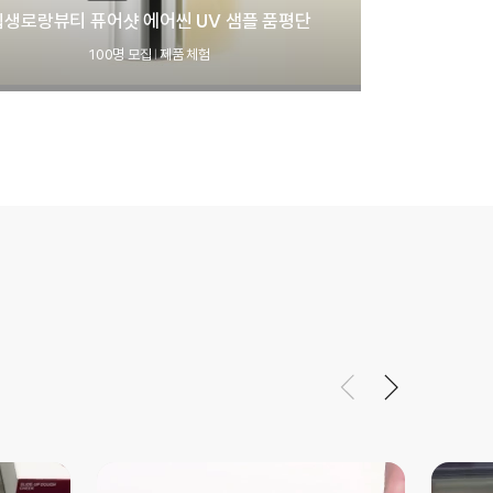
입생로랑뷰티 퓨어샷 에어씬 UV 샘플 품평단
100명 모집
제품 체험
|