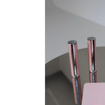
BLACK (S) 267,990원 3️⃣ 마조네 -
HAIRY ALPACA MAXI LONG
COAT_CHARCOAL (S) 423,290
원 4️⃣ 샌드릭 - REVERSIBLE FUR
LEATHER JUMPER_BEIGE /
BLACK 260,090원 Content
marketer | 최효지 장은영 📸 | 픽앤뷰
마케터 #아우터추천 #무신사메가스토
어 #무신사추천템