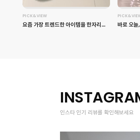
PICK&VIEW
PICK&VIE
요즘 가장 트렌드한 아이템을 한자리에
바로 오늘,
서 보고 싶다면, 이번 주말 무신사 메가
르 사옥에서
스토어에 방문해 보세요! 💝 용산 아이
ThermaS
파크몰 2층 전체인 1,000평 대의 매장
안 피부 
크기와 무신사 스탠다드, 뷰티, 홈 등을
었습니다.✨ 피부 탄력과 수분을 
포함한 다양한 브랜드를 만나볼 수 있습
티 테크닉
니다 👀 아직 추운 겨울을 보내기 위한
박혜정 원
아우터를 직접 무신사 메가스토어 용산
리와 효과
에서 입어봤습니다! 픽앤뷰 마케터가 고
는데요. 현장에는 포토존, 쇼케이스, 가
INSTAGRA
른 4가지 겨울 아우터는 어떤 게 있을까
챠 머신 
요? 📍무신사 메가스토어 용산 (서울 용
터링까지
인스타 인기 리뷰를 확인해보세요
산구 한강대로23길 55 2층) 1️⃣ 위드아
성하게 채
웃썸머 - 코쿤 퍼 자켓 (FREE)
보세요! #LG프라엘 #써마샷얼티밋
340,990원 2️⃣ 더뮤지엄비지터 -
#프라엘
DOT DUCK DOWN JACKET
엘 #뷰