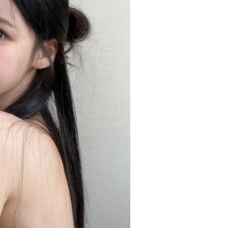
적인 사용
수 있습니다. 올리브영 단독 기획으로 만
니앵글드
 유리한
나볼 수 있어 한정 소장 욕구를 더욱 자
즈의 전
미와 공동
극하는 이번 콜라보! 더 자세한 내용은
🔸투슬
취향 저격
지금 영상으로 확인해 보세요! [마케터
5.5g,
의 Pick Point] - 올리브영 단독 기획
이지 - 딤 베
✨ 망그러진 곰 콜라보로 소장 가치 극대
marke
화 - 푸딩팟·볼류밍 글로스·스무디 립밤
#ohm
구매 시 각각 다른 굿즈 증정 구성 - 캐릭
터 IP와 색조 브랜드의 결합으로 굿즈 수
요까지 동시 공략 - 직관적인 사용 컷과
굿즈 디테일로 릴스·쇼츠 바이럴에 유리
한 구조