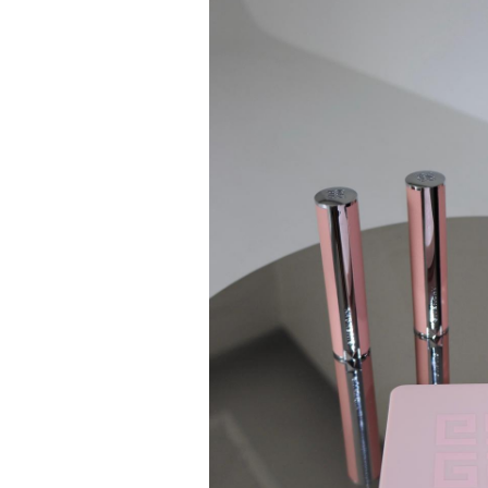
BLACK (S) 267,990원 3️⃣ 마조네 -
HAIRY ALPACA MAXI LONG
COAT_CHARCOAL (S) 423,290
원 4️⃣ 샌드릭 - REVERSIBLE FUR
LEATHER JUMPER_BEIGE /
BLACK 260,090원 Content
marketer | 최효지 장은영 📸 | 픽앤뷰
마케터 #아우터추천 #무신사메가스토
어 #무신사추천템