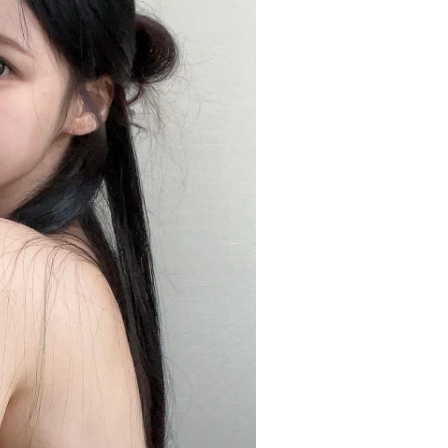
적인 사용
수 있습니다. 올리브영 단독 기획으로 만
니앵글드
 유리한
나볼 수 있어 한정 소장 욕구를 더욱 자
즈의 전
미와 공동
극하는 이번 콜라보! 더 자세한 내용은
🔸투슬
취향 저격
지금 영상으로 확인해 보세요! [마케터
5.5g,
의 Pick Point] - 올리브영 단독 기획
이지 - 딤 베
✨ 망그러진 곰 콜라보로 소장 가치 극대
marke
화 - 푸딩팟·볼류밍 글로스·스무디 립밤
#ohm
구매 시 각각 다른 굿즈 증정 구성 - 캐릭
터 IP와 색조 브랜드의 결합으로 굿즈 수
요까지 동시 공략 - 직관적인 사용 컷과
굿즈 디테일로 릴스·쇼츠 바이럴에 유리
한 구조