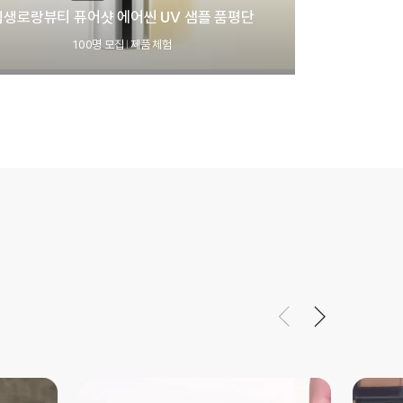
입생로랑뷰티 퓨어샷 에어씬 UV 샘플 품평단
100명 모집
제품 체험
|