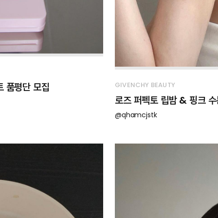
트 품평단 모집
GIVENCHY BEAUTY
로즈 퍼펙토 립밤 & 핑크 수
@qhamcjstk