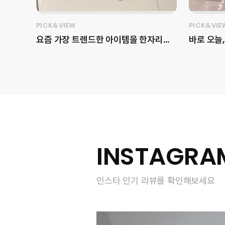
PICK&VIEW
PICK&VIE
요즘 가장 트렌드한 아이템을 한자리에
바로 오늘,
서 보고 싶다면, 이번 주말 무신사 메가
르 사옥에서
스토어에 방문해 보세요! 💝 용산 아이
ThermaS
파크몰 2층 전체인 1,000평 대의 매장
안 피부 
크기와 무신사 스탠다드, 뷰티, 홈 등을
었습니다.✨ 피부 탄력과 수분을 
포함한 다양한 브랜드를 만나볼 수 있습
티 테크닉
니다 👀 아직 추운 겨울을 보내기 위한
박혜정 원
아우터를 직접 무신사 메가스토어 용산
리와 효과
에서 입어봤습니다! 픽앤뷰 마케터가 고
는데요. 현장에는 포토존, 쇼케이스, 가
INSTAGRA
른 4가지 겨울 아우터는 어떤 게 있을까
챠 머신 
요? 📍무신사 메가스토어 용산 (서울 용
터링까지
인스타 인기 리뷰를 확인해보세요
산구 한강대로23길 55 2층) 1️⃣ 위드아
성하게 채
웃썸머 - 코쿤 퍼 자켓 (FREE)
보세요! #LG프라엘 #써마샷얼티밋
340,990원 2️⃣ 더뮤지엄비지터 -
#프라엘
DOT DUCK DOWN JACKET
엘 #뷰