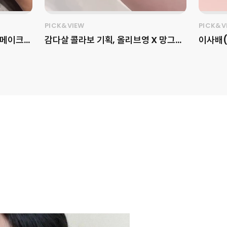
PICK&VIEW
PICK&V
 메이크
감다살 콜라보 기획, 올리브영 X 망그러
이사배(
진 곰 X fwee를 소개합니다🧸✨ 픽앤
이티브를
up)의
뷰가 올리브영
슬래시포(
개합니다!
(@oliveyoung_official) 단독으
오버 페
 레트로
로 선보이는 망그러진 곰
언박싱 
비자 취향
(@yurang_official)과
TONE
 옵션을 제
fwee(@fwee_makeup)의 스페
자연스러
인플루언서
셜 기획세트를 소개합니다! 이번 기획은
한 무드
있어 더욱
fwee의 시그니처 립 라인과 망그러진
한 색감
세한 내용
곰의 사랑스러운 무드가 만나, 제품력은
거나 자
마케
물론 굿즈 소장 가치까지 동시에 공략하
굴형을 
 아이덴티
는 구성이 특징인데요. 푸딩팟 구매 시
굴 여백
실제 컬러
푸딩팟 주머니를, 볼류밍 글로스 구매 시
은 분,
드 업’
말랑이를, 스무디 립밤 구매 시 동전지갑
하고 싶
성 강화,
을 증정해 제품별로 다른 매력을 경험할
오버 페