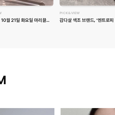
W
PICK&VIEW
 10월 21일 화요일 마리끌레
감다살 색조 브랜드, ’엔트로피
 ‘LG Pra.L SUPERFORM
업‘을 아시나요?💜 픽앤뷰가 엔트로피
hot Ultimate’ – 고속 동
메이크업(@entropymake
프로젝트 뷰티 세미나가 진행되
’슬라이드 업 도우 치크‘를 소
위한 뷰
해당 제품은 슬라이드 타입으로
 클래스로, ‘미르테 에스테틱’
한 무드를 나타내며, 다양한 소
장님과 함께 고주파 뷰티의 원
에 대응하기 위해 12가지 컬러
를 알아보는 뜻깊은 시간이었
공하고 있는데요. 유명 뷰티 
’수미‘와 공동 개발한 컬러도 
M
이벤트, 위시존, 감각적인 케이
구매 욕구를 자극합니다. 더 자
 다채로운 프로그램으로 풍
은 지금 영상으로 확인해 보세요! [
워졌던 순간을 영상으로 만나
터의 Pick Point] - 브랜드
티가 드러나는 단상자 비주와 
써마샷 #고속동안 #엘지프라
확인이 가능한 패키지 - ‘슬라이
티클래스
디자인과 내장 거울로 사용 편의