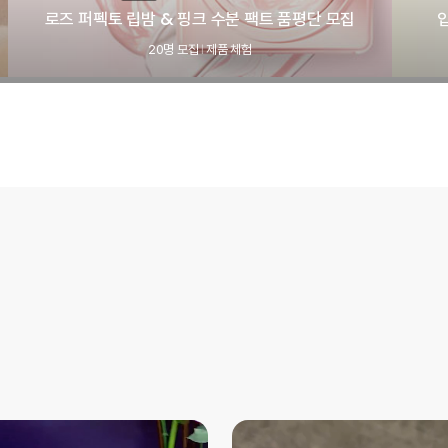
로즈 퍼펙토 립밤 & 핑크 수분 팩트 품평단 모집
20명 모집
제품 체험
|