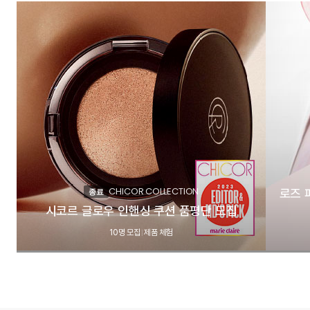
CHICOR COLLECTION
로즈 
종료
시코르 글로우 인핸싱 쿠션 품평단 모집
10명 모집
제품 체험
|