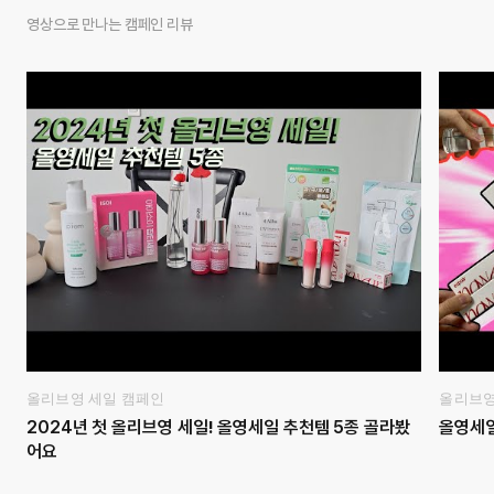
영상으로 만나는 캠페인 리뷰
올리브영 세일 캠페인
올리브영
2024년 첫 올리브영 세일! 올영세일 추천템 5종 골라봤
올영세일 
어요