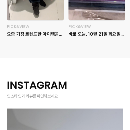
PICK&VIEW
PICK&VIEW
요즘 가장 트렌드한 아이템을
바로 오늘, 10월 21일 화요일
한자리에서 보고 싶다면, 이번
마리끌레르 사옥에서 ‘LG
주말 무신사 메가스토어에 방문
Pra.L SUPERFORM
해 보세요! 💝 용산 아이파크몰
ThermaShot Ultimate’ –
2층 전체인 1,000평 대의 매장
고속 동안 피부 프로젝트 뷰티
크기와 무신사 스탠다드, 뷰티,
세미나가 진행되었습니다.✨ 피
홈 등을 포함한 다양한 브랜드
부 탄력과 수분을 위한 뷰티 테
를 만나볼 수 있습니다 👀 아직
크닉 클래스로, ‘미르테 에스테
INSTAGRAM
추운 겨울을 보내기 위한 아우
틱’ 박혜정 원장님과 함께 고주
터를 직접 무신사 메가스토어
파 뷰티의 원리와 효과를 알아
인스타 인기 리뷰를 확인해보세요
용산에서 입어봤습니다! 픽앤뷰
보는 뜻깊은 시간이었는데요.
마케터가 고른 4가지 겨울 아우
현장에는 포토존, 쇼케이스, 가
터는 어떤 게 있을까요? 📍무신
챠 머신 이벤트, 위시존, 감각적
사 메가스토어 용산 (서울 용산
인 케이터링까지💜 다채로운 프
구 한강대로23길 55 2층) 1️⃣
로그램으로 풍성하게 채워졌던
위드아웃썸머 - 코쿤 퍼 자켓
순간을 영상으로 만나보세요!