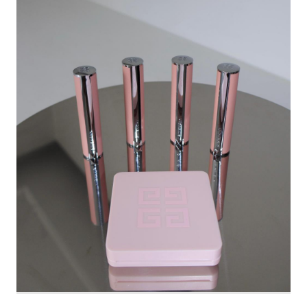
(FREE) 340,990원 2️⃣ 더뮤
#LG프라엘 #써마샷얼티밋
지엄비지터 - DOT DUCK
#프라엘써마샷 #고속동안 #
DOWN JACKET BLACK
엘지프라엘 #뷰티클래스
(S) 267,990원 3️⃣ 마조네 -
HAIRY ALPACA MAXI
LONG
COAT_CHARCOAL (S)
423,290원 4️⃣ 샌드릭 -
REVERSIBLE FUR LEATHER
JUMPER_BEIGE / BLACK
260,090원 Content
marketer | 최효지 장은영 📸
| 픽앤뷰 마케터 #아우터추천
#무신사메가스토어 #무신사
추천템